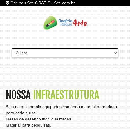
Crie seu Site GRÁTIS - Site.com.br
SITE
GRÁTIS
,
DIVERSOS MODELOS DE SITES
PARA VOCÊ INICIAR SEU
PROJETO !
CRIE JÁ O SEU SITE
NOSSA
INFRAESTRUTURA
Sala de aula ampla equipadas com todo material apropriado
para cada curso.
Mesas de desenho individualizadas.
Material para pesquisas.