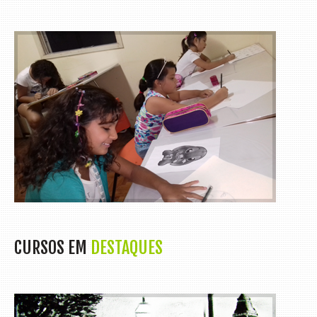
FREE
WEBSITE
HOSTING
,
FREE EMAIL, FREE SSL, NO
WEBSITE ADS !
START YOUR FREE HOSTING
NOW
CURSOS EM
DESTAQUES